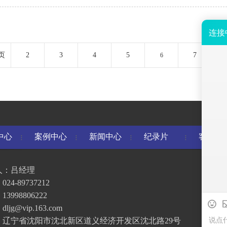
页
2
3
4
5
7
6
中心
案例中心
新闻中心
纪录片
客户反
人：吕经理
24-89737212
3998806222
ljg@vip.163.com
：辽宁省沈阳市沈北新区道义经济开发区沈北路29号