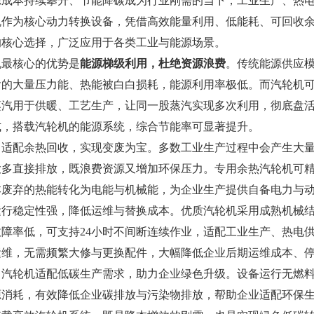
源成本持续攀升、节能降碳成为行业刚需的当下，工业生产、热
机
作为核心动力转换设备，凭借高效能量利用、低能耗、可回收
的核心选择，广泛应用于各类工业与能源场景。
机最核心的优势是
能源梯级利用，杜绝资源浪费
。传统能源供应
含的大量压力能、热能被白白损耗，能源利用率极低。而汽轮机
蒸汽用于供暖、工艺生产，让同一股蒸汽实现多次利用，彻底盘
式，搭载汽轮机的能源系统，综合节能率可显著提升。
，适配余热回收，实现变废为宝。多数工业生产过程中会产生大
大多直接排放，既浪费资源又增加环保压力。专用余热汽轮机可
本废弃的热能转化为电能与机械能，为企业生产提供自备电力与
运行稳定性强，降低运维与替换成本。优质汽轮机采用成熟机械
故障率低，可支持24小时不间断连续作业，适配工业生产、热电
运维，无需频繁大修与更换配件，大幅降低企业后期运维成本、
，汽轮机适配低碳生产需求，助力企业绿色升级。设备运行无燃
源消耗，有效降低企业碳排放与污染物排放，帮助企业适配环保