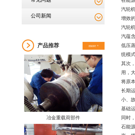
在能
汽轮
公司新闻
增效
汽轮
汽蕴
产品推荐
低压
more +
统模
其次
用，
将原
长期
小、
基础
冶金重载荷部件
同时
石能