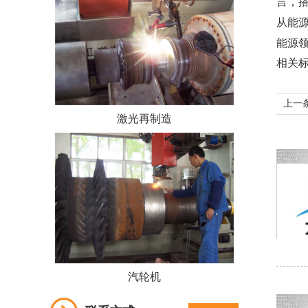
言，
从能
能源
相关
上一
激光再制造
汽轮机